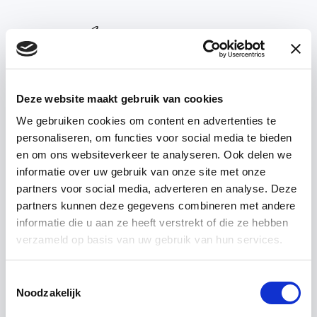
Deze website maakt gebruik van cookies
We gebruiken cookies om content en advertenties te
personaliseren, om functies voor social media te bieden
’T ACHTERHUIS —
REALIZATIONS
en om ons websiteverkeer te analyseren. Ook delen we
informatie over uw gebruik van onze site met onze
partners voor social media, adverteren en analyse. Deze
Interior
projects
partners kunnen deze gegevens combineren met andere
informatie die u aan ze heeft verstrekt of die ze hebben
verzameld op basis van uw gebruik van hun services.
Toestemmingsselectie
Noodzakelijk
‘t Achterhuis is a true candy store