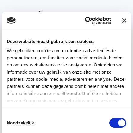
Deze website maakt gebruik van cookies
We gebruiken cookies om content en advertenties te
personaliseren, om functies voor social media te bieden
’T ACHTERHUIS —
ABOUT US
en om ons websiteverkeer te analyseren. Ook delen we
informatie over uw gebruik van onze site met onze
partners voor social media, adverteren en analyse. Deze
How
do
we
work?
partners kunnen deze gegevens combineren met andere
informatie die u aan ze heeft verstrekt of die ze hebben
verzameld op basis van uw gebruik van hun services.
Toestemmingsselectie
Noodzakelijk
From dream to realization.