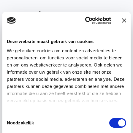
Deze website maakt gebruik van cookies
We gebruiken cookies om content en advertenties te
personaliseren, om functies voor social media te bieden
’T ACHTERHUIS —
ABOUT US
en om ons websiteverkeer te analyseren. Ook delen we
informatie over uw gebruik van onze site met onze
partners voor social media, adverteren en analyse. Deze
Pub
't
Spiegeltje
partners kunnen deze gegevens combineren met andere
informatie die u aan ze heeft verstrekt of die ze hebben
verzameld op basis van uw gebruik van hun services.
Toestemmingsselectie
Noodzakelijk
Search successful? Or ready for a