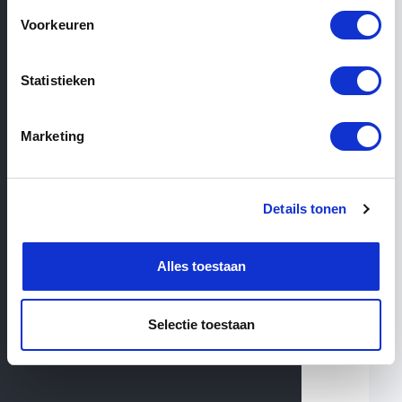
Voorkeuren
Statistieken
Filter
View similar categories
Marketing
54
Products total
Details tonen
Old beams
Alles toestaan
Selectie toestaan