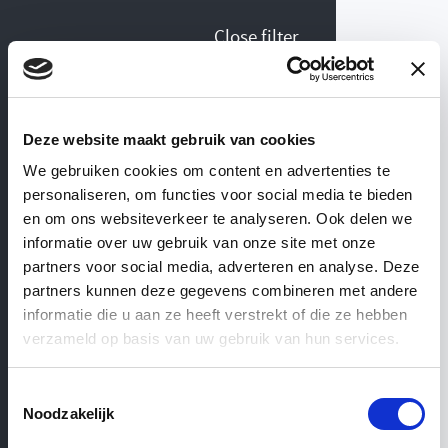
Close filter
Collection Old doors &
Deze website maakt gebruik van cookies
windows
We gebruiken cookies om content en advertenties te
personaliseren, om functies voor social media te bieden
WEBSHOP
— ’T ACHTERHUIS
en om ons websiteverkeer te analyseren. Ook delen we
informatie over uw gebruik van onze site met onze
partners voor social media, adverteren en analyse. Deze
Old
doors
&
Door Type
partners kunnen deze gegevens combineren met andere
informatie die u aan ze heeft verstrekt of die ze hebben
verzameld op basis van uw gebruik van hun services.
windows
Ensuite & Glass doors
Front doors
Other
Toestemmingsselectie
Noodzakelijk
Panel doors
Windows