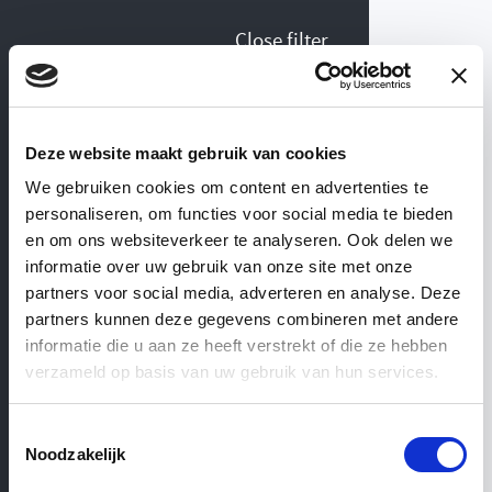
Close filter
Collection Pavilion arbors
Deze website maakt gebruik van cookies
We gebruiken cookies om content en advertenties te
personaliseren, om functies voor social media te bieden
View similar categories
WEBSHOP
— ’T ACHTERHUIS
en om ons websiteverkeer te analyseren. Ook delen we
informatie over uw gebruik van onze site met onze
partners voor social media, adverteren en analyse. Deze
Pavilion
arbors
partners kunnen deze gegevens combineren met andere
informatie die u aan ze heeft verstrekt of die ze hebben
verzameld op basis van uw gebruik van hun services.
Toestemmingsselectie
Noodzakelijk