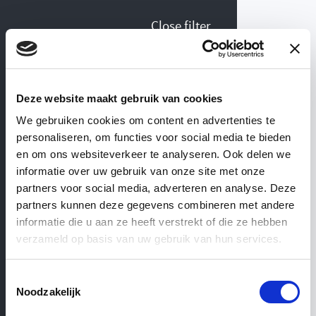
Close filter
Collection Ironworks & gates
Deze website maakt gebruik van cookies
We gebruiken cookies om content en advertenties te
personaliseren, om functies voor social media te bieden
View similar categories
WEBSHOP
— ’T ACHTERHUIS
en om ons websiteverkeer te analyseren. Ook delen we
informatie over uw gebruik van onze site met onze
partners voor social media, adverteren en analyse. Deze
Ironworks
&
gates
partners kunnen deze gegevens combineren met andere
informatie die u aan ze heeft verstrekt of die ze hebben
verzameld op basis van uw gebruik van hun services.
Toestemmingsselectie
Noodzakelijk