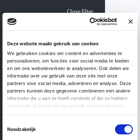
Close filter
Collection Floor boards
Deze website maakt gebruik van cookies
We gebruiken cookies om content en advertenties te
personaliseren, om functies voor social media te bieden
WEBSHOP
— ’T ACHTERHUIS
en om ons websiteverkeer te analyseren. Ook delen we
Material
informatie over uw gebruik van onze site met onze
partners voor social media, adverteren en analyse. Deze
Floor
boards
partners kunnen deze gegevens combineren met andere
Multi
Solid
informatie die u aan ze heeft verstrekt of die ze hebben
verzameld op basis van uw gebruik van hun services.
Toestemmingsselectie
Noodzakelijk