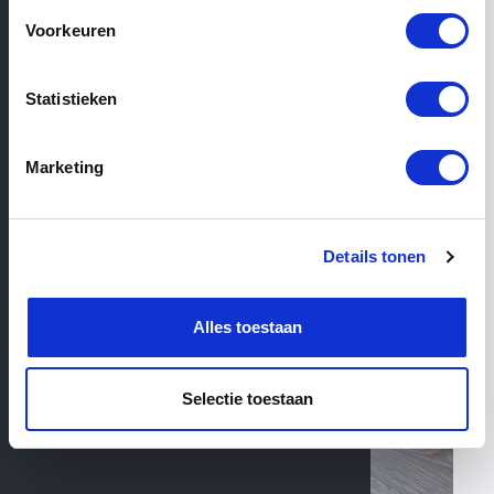
Voorkeuren
View similar categories
Filter
Statistieken
23
Products total
Marketing
Parquet
Details tonen
Alles toestaan
Selectie toestaan