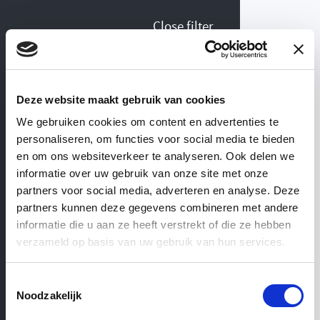
Close filter
Collection Fire screens &
Deze website maakt gebruik van cookies
toolsets
We gebruiken cookies om content en advertenties te
personaliseren, om functies voor social media te bieden
WEBSHOP
— ’T ACHTERHUIS
en om ons websiteverkeer te analyseren. Ook delen we
informatie over uw gebruik van onze site met onze
partners voor social media, adverteren en analyse. Deze
Fire
screens
&
Material
partners kunnen deze gegevens combineren met andere
informatie die u aan ze heeft verstrekt of die ze hebben
verzameld op basis van uw gebruik van hun services.
toolsets
Iron
Toestemmingsselectie
Noodzakelijk