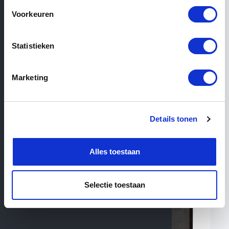
Voorkeuren
View similar categories
Statistieken
Filter
Marketing
12
Products total
Antique fireplates
Details tonen
Antique andirons
Fire grates
Alles toestaan
Selectie toestaan