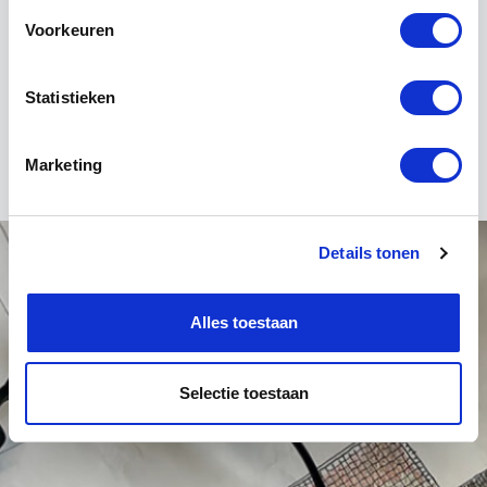
often used by professionals in
Voorkeuren
construction and interior design to
Statistieken
tell a story.
Marketing
Details tonen
Alles toestaan
Selectie toestaan