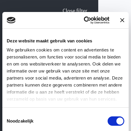
Close filter
Collection Antique
Deze website maakt gebruik van cookies
terracotta
We gebruiken cookies om content en advertenties te
personaliseren, om functies voor social media te bieden
WEBSHOP
— ’T ACHTERHUIS
en om ons websiteverkeer te analyseren. Ook delen we
informatie over uw gebruik van onze site met onze
partners voor social media, adverteren en analyse. Deze
Antique
terracotta
Color
partners kunnen deze gegevens combineren met andere
informatie die u aan ze heeft verstrekt of die ze hebben
verzameld op basis van uw gebruik van hun services.
Black
Brown
Cream
Grey
Others
Red
Toestemmingsselectie
Noodzakelijk
Salmon
White
Yellow