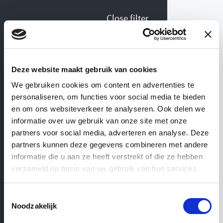
Close filter
Collection Stoves
Deze website maakt gebruik van cookies
We gebruiken cookies om content en advertenties te
personaliseren, om functies voor social media te bieden
View similar categories
WEBSHOP
— ’T ACHTERHUIS
en om ons websiteverkeer te analyseren. Ook delen we
informatie over uw gebruik van onze site met onze
partners voor social media, adverteren en analyse. Deze
Stoves
partners kunnen deze gegevens combineren met andere
informatie die u aan ze heeft verstrekt of die ze hebben
verzameld op basis van uw gebruik van hun services.
Cast iron radiators
Toestemmingsselectie
Noodzakelijk