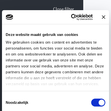
Close filter
Collection Fences
Deze website maakt gebruik van cookies
We gebruiken cookies om content en advertenties te
personaliseren, om functies voor social media te bieden
View similar categories
WEBSHOP
— ’T ACHTERHUIS
en om ons websiteverkeer te analyseren. Ook delen we
informatie over uw gebruik van onze site met onze
partners voor social media, adverteren en analyse. Deze
Fences
partners kunnen deze gegevens combineren met andere
informatie die u aan ze heeft verstrekt of die ze hebben
verzameld op basis van uw gebruik van hun services.
Gates
Toestemmingsselectie
Noodzakelijk