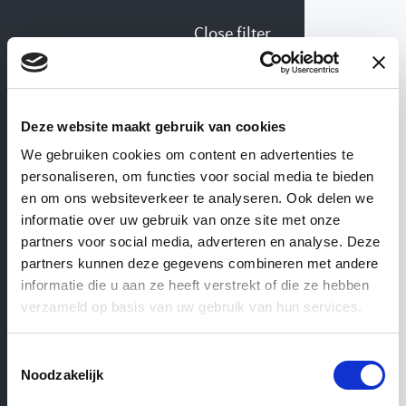
Close filter
Collection Lefroy Brooks
Deze website maakt gebruik van cookies
sanitary
We gebruiken cookies om content en advertenties te
personaliseren, om functies voor social media te bieden
WEBSHOP
— ’T ACHTERHUIS
en om ons websiteverkeer te analyseren. Ook delen we
informatie over uw gebruik van onze site met onze
View similar categories
partners voor social media, adverteren en analyse. Deze
Lefroy
Brooks
partners kunnen deze gegevens combineren met andere
informatie die u aan ze heeft verstrekt of die ze hebben
verzameld op basis van uw gebruik van hun services.
sanitary
Toestemmingsselectie
Noodzakelijk