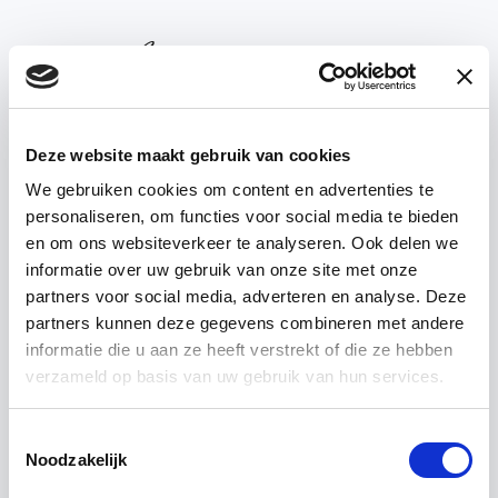
Deze website maakt gebruik van cookies
We gebruiken cookies om content en advertenties te
personaliseren, om functies voor social media te bieden
’T ACHTERHUIS —
REALISATIONS
en om ons websiteverkeer te analyseren. Ook delen we
informatie over uw gebruik van onze site met onze
partners voor social media, adverteren en analyse. Deze
Villa
in
the
woods
in
partners kunnen deze gegevens combineren met andere
informatie die u aan ze heeft verstrekt of die ze hebben
verzameld op basis van uw gebruik van hun services.
Vught
Toestemmingsselectie
Noodzakelijk