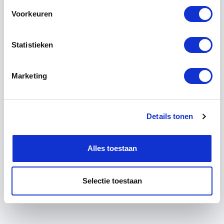
About us
Voorkeuren
Contact
Statistieken
Plan your visit
Marketing
+31 (0)13 511 16 49
Details tonen
info@achterhuis.nl
Alles toestaan
Selectie toestaan
English