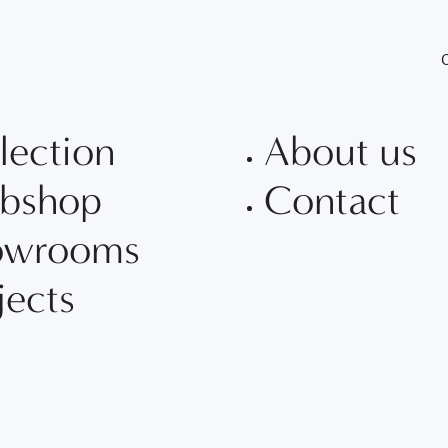
C
lection
About us
bshop
Contact
owrooms
jects